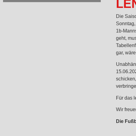
LE
Die Sais
Sonntag,
1b-Manns
geht, mus
Tabellenf
gar, wär
Unabhäng
15.06.20
schicken
verbringe
Für das l
Wir freu
Die Fußb