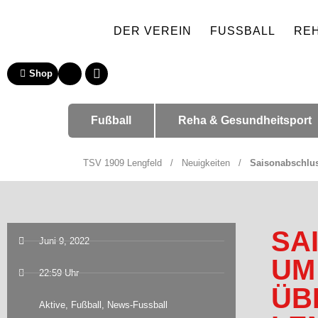
DER VEREIN
FUSSBALL
RE
Shop
Fußball
Reha & Gesundheitsport
TSV 1909 Lengfeld
/
Neuigkeiten
/
Saisonabschlus
SA
Juni 9, 2022
UM
22:59 Uhr
ÜB
Aktive
,
Fußball
,
News-Fussball