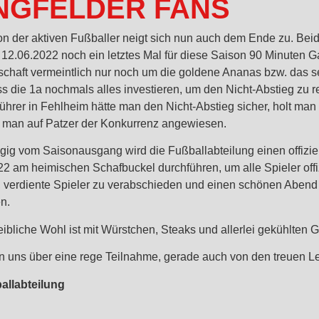
NGFELDER FANS
on der aktiven Fußballer neigt sich nun auch dem Ende zu. B
 12.06.2022 noch ein letztes Mal für diese Saison 90 Minuten 
chaft vermeintlich nur noch um die goldene Ananas bzw. das se
s die 1a nochmals alles investieren, um den Nicht-Abstieg zu r
ührer in Fehlheim hätte man den Nicht-Abstieg sicher, holt man 
e man auf Patzer der Konkurrenz angewiesen.
ig vom Saisonausgang wird die Fußballabteilung einen offizi
22 am heimischen Schafbuckel durchführen, um alle Spieler off
, verdiente Spieler zu verabschieden und einen schönen Abend 
n.
eibliche Wohl ist mit Würstchen, Steaks und allerlei gekühlten 
en uns über eine rege Teilnahme, gerade auch von den treuen L
allabteilung