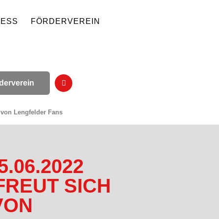
NESS
FÖRDERVEREIN
derverein
 von Lengfelder Fans
.06.2022
 FREUT SICH
VON