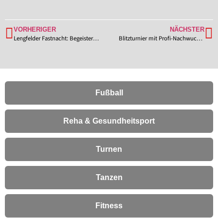
VORHERIGER
NÄCHSTER
Lengfelder Fastnacht: Begeisterung pur – jetzt noch Karten für „Die Vierte“ sichern!
Blitzturnier mit Profi-Nachwuchs am 11. April 2026 beim TSV Lengfeld
Fußball
Reha & Gesundheitsport
Turnen
Tanzen
Fitness