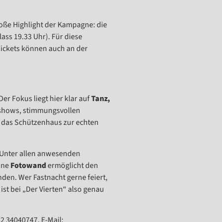
große Highlight der Kampagne: die
lass 19.33 Uhr). Für diese
 Tickets können auch an der
Der Fokus liegt hier klar auf
Tanz,
zshows, stimmungsvollen
 das Schützenhaus zur echten
. Unter allen anwesenden
Eine
Fotowand
ermöglicht den
den. Wer Fastnacht gerne feiert,
ist bei „Der Vierten“ also genau
2 34040747, E-Mail: