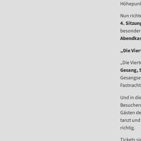
Höhepunk
Nun richt
4. Sitzun
besondere
Abendka
„Die Vier
„Die Viert
Gesang, 
Gesangsei
Fastnacht
Und in di
Besuchern
Gästen de
tanzt und
richtig.
Tickets s