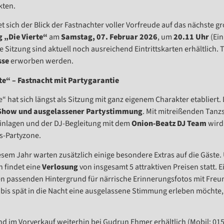
ten.
et sich der Blick der Fastnachter voller Vorfreude auf das nächste 
g „Die Vierte“
am
Samstag, 07. Februar 2026
, um
20.11 Uhr
(Ein
 Sitzung sind aktuell noch ausreichend Eintrittskarten erhältlich.
sse
erworben werden.
te“ – Fastnacht mit Partygarantie
e“ hat sich längst als Sitzung mit ganz eigenem Charakter etabliert. 
Show und ausgelassener Partystimmung
. Mit mitreißenden Tan
nlagen und der DJ-Begleitung mit dem
Onion-Beatz DJ Team
wird
s-Partyzone.
esem Jahr warten zusätzlich einige besondere Extras auf die Gäste
 findet eine
Verlosung
von insgesamt 5 attraktiven Preisen statt. 
n passenden Hintergrund für närrische Erinnerungsfotos mit Freun
 bis spät in die Nacht eine ausgelassene Stimmung erleben möchte, 
ind im Vorverkauf weiterhin bei Gudrun Ehmer erhältlich (Mobil: 015