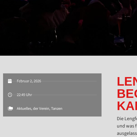
LE
Februar 2, 2026
BE
22:49 Uhr
KA
Aktuelles
,
der Verein
,
Tanzen
Die Lengf
und was f
ausgelas