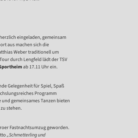
 herzlich eingeladen, gemeinsam
dort aus machen sich die
thias Weber traditionell um
 Tour durch Lengfeld lädt der TSV
Sportheim
ab 17.11 Uhr ein.
nde Gelegenheit für Spiel, Spaß
wechslungsreiches Programm
le und gemeinsames Tanzen bieten
 zu stehen.
weroer Fastnachtsumzug geworden.
otto
„Schmetterling und