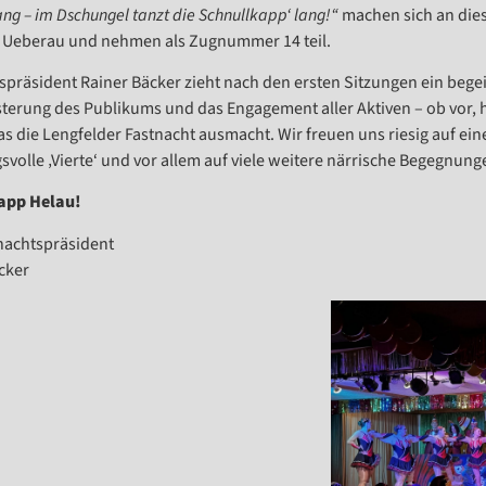
ang – im Dschungel tanzt die Schnullkapp‘ lang!“
machen sich an die
 Ueberau und nehmen als Zugnummer 14 teil.
spräsident Rainer Bäcker zieht nach den ersten Sitzungen ein begeist
sterung des Publikums und das Engagement aller Aktiven – ob vor, 
as die Lengfelder Fastnacht ausmacht. Wir freuen uns riesig auf ein
volle ‚Vierte‘ und vor allem auf viele weitere närrische Begegnu
app Helau!
nachtspräsident
cker