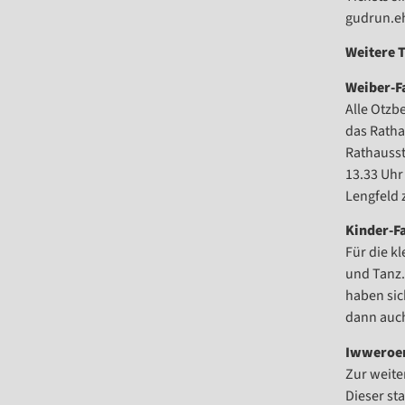
gudrun.
Weitere 
Weiber-F
Alle Otzb
das Ratha
Rathausst
13.33 Uhr
Lengfeld 
Kinder-F
Für die k
und Tanz.
haben sic
dann auch
Iwweroer
Zur weite
Dieser st