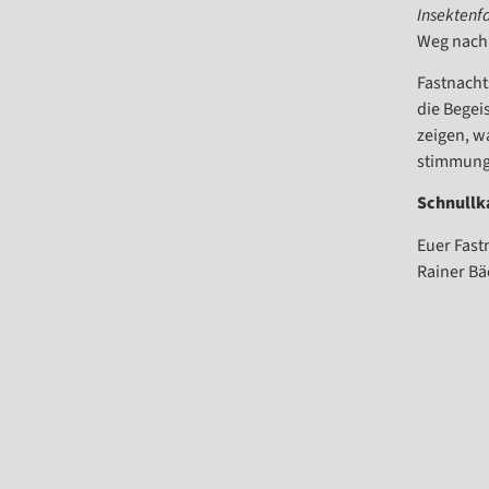
Insektenf
Weg nach
Fastnacht
die Begei
zeigen, w
stimmungs
Schnullk
Euer Fast
Rainer Bä