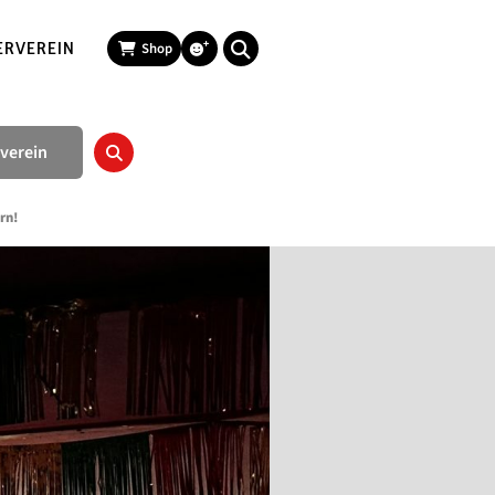
ERVEREIN
Shop
verein
rn!