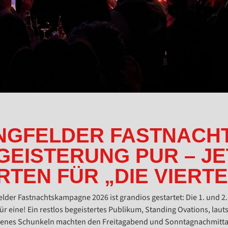
NGFELDER FASTNACHT
GEISTERUNG PUR – J
RTEN FÜR „DIE VIERTE
elder Fastnachtskampagne 2026 ist grandios gestartet: Die 1. und 2.
ür eine! Ein restlos begeistertes Publikum, Standing Ovations, laut
senes Schunkeln machten den Freitagabend und Sonntagnachmitta