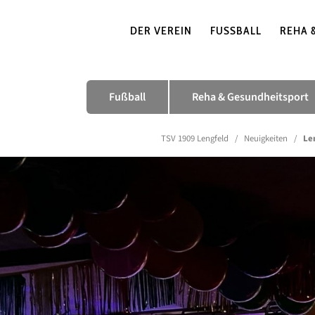
DER VEREIN
FUSSBALL
REHA 
Fußball
Reha & Gesundheitsport
TSV 1909 Lengfeld
/
Neuigkeiten
/
Len