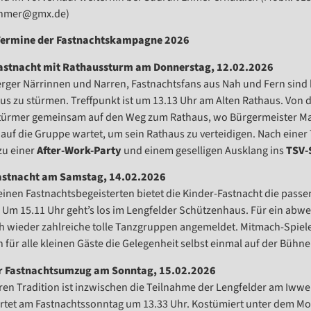
ehmer@gmx.de)
Termine der Fastnachtskampagne 2026
astnacht mit Rathaussturm am Donnerstag, 12.02.2026
erger Närrinnen und Narren, Fastnachtsfans aus Nah und Fern sind
us zu stürmen. Treffpunkt ist um 13.13 Uhr am Alten Rathaus. Von 
ürmer gemeinsam auf den Weg zum Rathaus, wo Bürgermeister Mat
 auf die Gruppe wartet, um sein Rathaus zu verteidigen. Nach einer
zu einer
After-Work-Party
und einem geselligen Ausklang ins
TSV-
astnacht am Samstag, 14.02.2026
leinen Fastnachtsbegeisterten bietet die Kinder-Fastnacht die passe
 Um 15.11 Uhr geht’s los im Lengfelder Schützenhaus. Für ein ab
h wieder zahlreiche tolle Tanzgruppen angemeldet. Mitmach-Spie
 für alle kleinen Gäste die Gelegenheit selbst einmal auf der Bühne
 Fastnachtsumzug am Sonntag, 15.02.2026
ren Tradition ist inzwischen die Teilnahme der Lengfelder am Iw
artet am Fastnachtssonntag um 13.33 Uhr. Kostümiert unter dem M