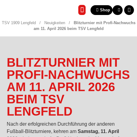
Shop
REHA & GESUNDHEITSSP
TSV 1909 Lengfeld
/
Neuigkeiten
/
Blitzturnier mit Profi-Nachwuchs
am 11. April 2026 beim TSV Lengfeld
BLITZTURNIER MIT
PROFI-NACHWUCHS
AM 11. APRIL 2026
BEIM TSV
LENGFELD
Nach der erfolgreichen Durchführung der anderen
Fußball-Blitzturniere, kehren am
Samstag, 11. April