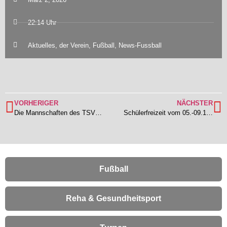
22:14 Uhr
Aktuelles
,
der Verein
,
Fußball
,
News-Fussball
VORHERIGER
NÄCHSTER
Die Mannschaften des TSV Lengfeld beenden die Vorbereitung auf die Rückrunde mit jeweils einem Sieg und einer Niederlage
Schülerfreizeit vom 05.-09.10.2026 im Schullandheim Obersteinbach (Mittelfranken)
Fußball
Reha & Gesundheitsport