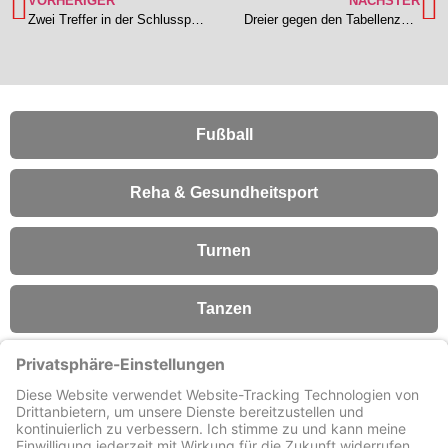
VORHERIGER
NÄCHSTER
Zwei Treffer in der Schlussphase – Lengfeld bezwingt Lützel-Wiebelsbach mit 3:1
Dreier gegen den Tabellenzweiten – TSV 1b schlägt Sickenhofen mit 4:2
Fußball
Reha & Gesundheitsport
Turnen
Tanzen
Fitness
Förderverein