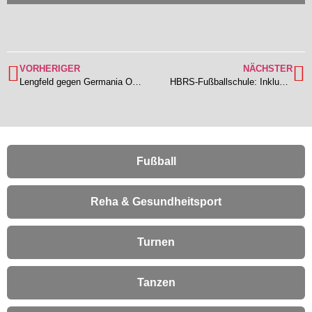
VORHERIGER
NÄCHSTER
Lengfeld gegen Germania Ober-Roden 1c erfolgreich – Knapper 2:1 Heimerfolg für die TSV 1b
HBRS-Fußballschule: Inklusiv durch die Sommerferien – Premiere in Lengfeld
Fußball
Reha & Gesundheitsport
Turnen
Tanzen