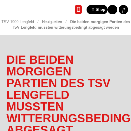
Shop
REHA & GESUNDHEITSSP
TSV 1909 Lengfeld
/
Neuigkeiten
/
Die beiden morgigen Partien des
TSV Lengfeld mussten witterungsbedingt abgesagt werden
DIE BEIDEN
MORGIGEN
PARTIEN DES TSV
LENGFELD
MUSSTEN
WITTERUNGSBEDING
ABGESAGT