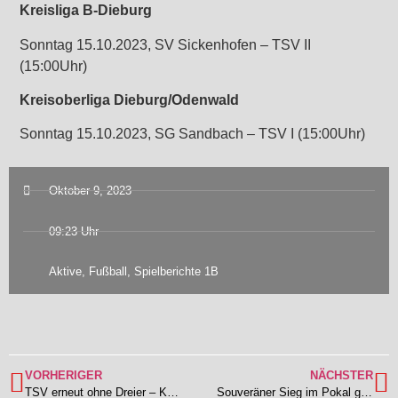
Kreisliga B-Dieburg
Sonntag 15.10.2023, SV Sickenhofen – TSV II
(15:00Uhr)
Kreisoberliga Dieburg/Odenwald
Sonntag 15.10.2023, SG Sandbach – TSV I (15:00Uhr)
Oktober 9, 2023
09:23 Uhr
Aktive
,
Fußball
,
Spielberichte 1B
VORHERIGER
NÄCHSTER
TSV erneut ohne Dreier – Knappe Niederlage in Lützel-Wiebelsbach
Souveräner Sieg im Pokal gegen den FSV Groß-Zimmern – TSV Lengfeld gewinnt mit 0:2