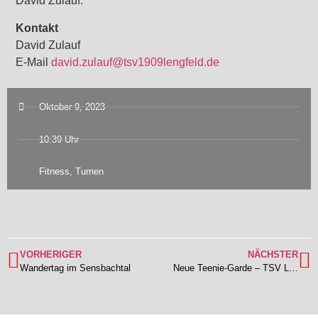
David Zulauf.
Kontakt
David Zulauf
E-Mail
david.zulauf@tsv1909lengfeld.de
Oktober 9, 2023
10:39 Uhr
Fitness
,
Turnen
VORHERIGER
NÄCHSTER
Wandertag im Sensbachtal
Neue Teenie-Garde – TSV Lengfeld sucht Nachwuchs auf der Bühne