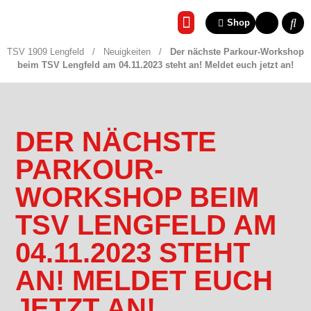
Shop
REHA & GESUNDHEITSSP
TSV 1909 Lengfeld
/
Neuigkeiten
/
Der nächste Parkour-Workshop
beim TSV Lengfeld am 04.11.2023 steht an! Meldet euch jetzt an!
DER NÄCHSTE
PARKOUR-
WORKSHOP BEIM
TSV LENGFELD AM
04.11.2023 STEHT
AN! MELDET EUCH
JETZT AN!