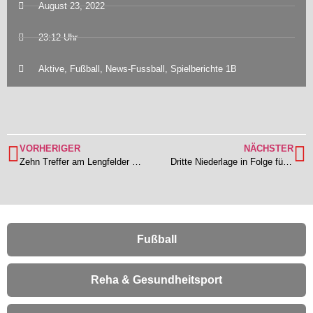
August 23, 2022
23:12 Uhr
Aktive
,
Fußball
,
News-Fussball
,
Spielberichte 1B
VORHERIGER
NÄCHSTER
Zehn Treffer am Lengfelder Schafbuckel – Steinbach besiegelt die erste Heimspielniederlage für den TSV (inkl. Bilder)
Dritte Niederlage in Folge für die TSV II nach schwacher Leistung bei TS Ober-Roden III (inkl. Bilder)
Fußball
Reha & Gesundheitsport