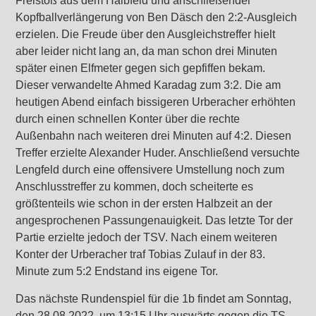
Freistoß aus dem Halbfeld und anschließender
Kopfballverlängerung von Ben Däsch den 2:2-Ausgleich
erzielen. Die Freude über den Ausgleichstreffer hielt
aber leider nicht lang an, da man schon drei Minuten
später einen Elfmeter gegen sich gepfiffen bekam.
Dieser verwandelte Ahmed Karadag zum 3:2. Die am
heutigen Abend einfach bissigeren Urberacher erhöhten
durch einen schnellen Konter über die rechte
Außenbahn nach weiteren drei Minuten auf 4:2. Diesen
Treffer erzielte Alexander Huder. Anschließend versuchte
Lengfeld durch eine offensivere Umstellung noch zum
Anschlusstreffer zu kommen, doch scheiterte es
größtenteils wie schon in der ersten Halbzeit an der
angesprochenen Passungenauigkeit. Das letzte Tor der
Partie erzielte jedoch der TSV. Nach einem weiteren
Konter der Urberacher traf Tobias Zulauf in der 83.
Minute zum 5:2 Endstand ins eigene Tor.
Das nächste Rundenspiel für die 1b findet am Sonntag,
den 28.08.2022, um 13:15 Uhr auswärts gegen die TS