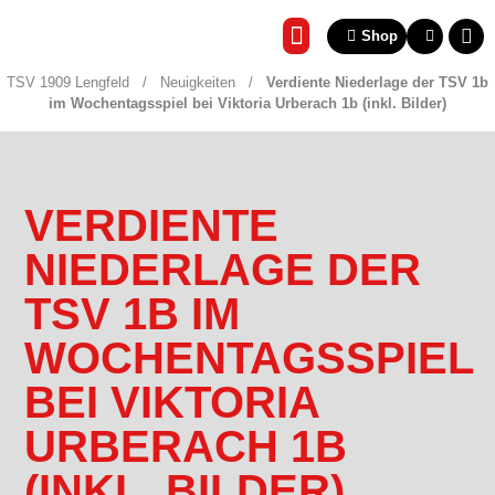
Shop
REHA & GESUNDHEITSSP
TSV 1909 Lengfeld
/
Neuigkeiten
/
Verdiente Niederlage der TSV 1b
im Wochentagsspiel bei Viktoria Urberach 1b (inkl. Bilder)
VERDIENTE
NIEDERLAGE DER
TSV 1B IM
WOCHENTAGSSPIEL
BEI VIKTORIA
URBERACH 1B
(INKL. BILDER)