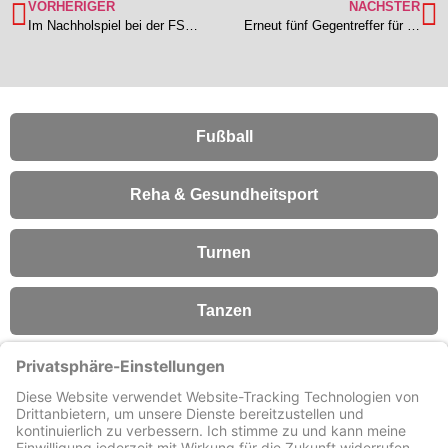
VORHERIGER
NÄCHSTER
Im Nachholspiel bei der FSG Riedrode gab es für Lengfeld nichts zu holen – Deutliche 5:0 Schlappe der TSV 1a
Erneut fünf Gegentreffer für den TSV – Büttelborn dreht das Spiel innerhalb von drei Minuten und gewinnt mit 5:1
Fußball
Reha & Gesundheitsport
Turnen
Tanzen
Fitness
Förderverein