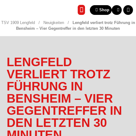
Shop
REHA & GESUNDHEITSSP
TSV 1909 Lengfeld
/
Neuigkeiten
/
Lengfeld verliert trotz Führung in
Bensheim – Vier Gegentreffer in den letzten 30 Minuten
LENGFELD
VERLIERT TROTZ
FÜHRUNG IN
BENSHEIM – VIER
GEGENTREFFER IN
DEN LETZTEN 30
MINUTEN