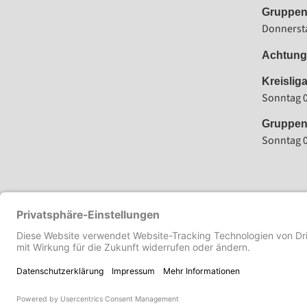
Gruppen
Donnersta
Achtung:
Kreislig
Sonntag 0
Gruppen
Sonntag 0
VORHERIGER
Trotz Rückstand bezwingt Lengfeld den A-Ligisten SpVgg Groß-Umstadt
© Turn- und Sportverein 1909
e. V. Lengfeld