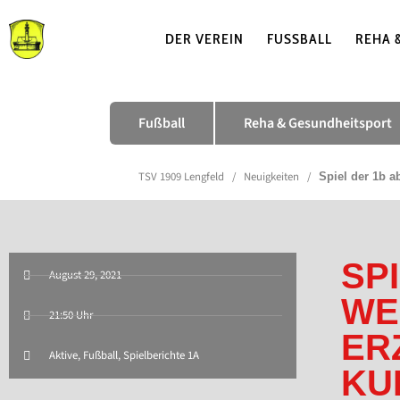
DER VEREIN
FUSSBALL
REHA 
Fußball
Reha & Gesundheitsport
TSV 1909 Lengfeld
/
Neuigkeiten
/
Spiel der 1b a
SP
August 29, 2021
WE
21:50 Uhr
ER
Aktive
,
Fußball
,
Spielberichte 1A
KU