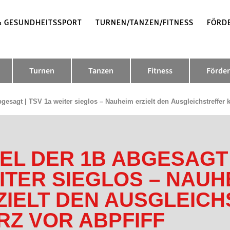
& GESUNDHEITSSPORT
TURNEN/TANZEN/FITNESS
FÖRD
Turnen
Tanzen
Fitness
Förder
bgesagt | TSV 1a weiter sieglos – Nauheim erzielt den Ausgleichstreffer k
IEL DER 1B ABGESAGT 
ITER SIEGLOS – NAUH
ZIELT DEN AUSGLEIC
RZ VOR ABPFIFF