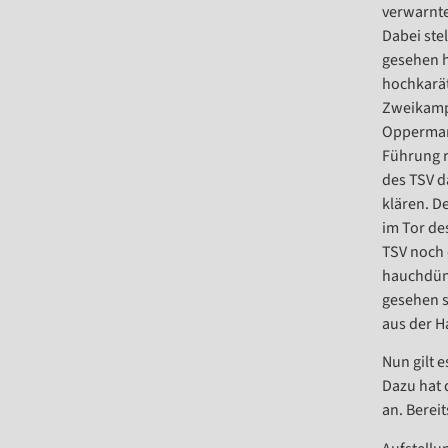
verwarnte
Dabei ste
gesehen h
hochkarät
Zweikampf
Oppermann
Führung r
des TSV d
klären. D
im Tor de
TSV noch 
hauchdünn
gesehen s
aus der H
Nun gilt 
Dazu hat 
an. Berei