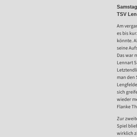
Samstag 
TSV Leng
Am vergan
es bis ku
könnte. A
seine Auf
Das war m
Lennart S
Letztendl
man den S
Lengfelde
sich greif
wieder me
Flanke Th
Zur zweit
Spiel bli
wirklich z