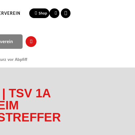
ERVEREIN
Shop
verein
urz vor Abpfiff
| TSV 1A
EIM
HSTREFFER