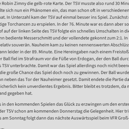
 Robin Zimny die gelb-rote Karte. Der TSV musste also rund 30 Minu
llte sich nun ein Phänomen ein, das man schon oft in verschiedene
at. In Unterzahl kam der TSV auf einmal besser ins Spiel. Zunächst
ige Torchancen zu erspielen. In der 76. Minute war es dann aber 
 auf der linken Seite des TSV folgte ein schnelles Umschalten in die
 bediente Messerschmitt und der vollendete gekonnt zum 2:1. In d
elativ souverän. Nauheim kam zu keinen nennenswerten Abschlüsse
ann leider in der 89. Minute. Eine Hereingaben nach einem Freisto
er Ball fiel im Strafraum vor die Füße von Erdogan, der den Ball du
s TSV unterbrachte. Damit war das Spiel allerdings noch nicht beend
die große Chance das Spiel doch noch zu gewinnen. Der Ball wurde
 neben das Tor der Nauheimer gesetzt. Damit endete die Partie da
icherlich kein unverdientes Ergebnis. Bitter bleibt es trotzdem, da 
and gegeben hat.
es in den kommenden Spielen das Glück zu erzwingen um den ersten
der TSV schon am kommenden Donnerstag die Gelegenheit. Hier trit
ts am Sonntag folgt dann das nächste Auswärtsspiel beim VFR Groß