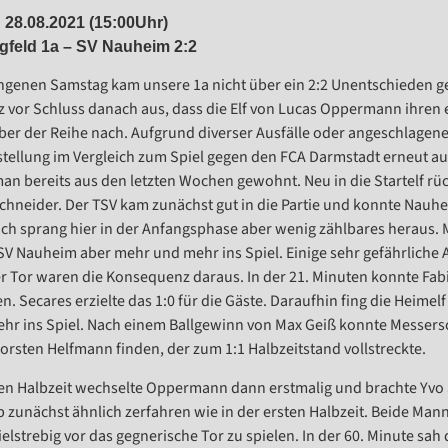
28.08.2021 (15:00Uhr)
feld 1a – SV Nauheim 2:2
genen Samstag kam unsere 1a nicht über ein 2:2 Unentschieden g
rz vor Schluss danach aus, dass die Elf von Lucas Oppermann ihren 
ber der Reihe nach. Aufgrund diverser Ausfälle oder angeschlage
stellung im Vergleich zum Spiel gegen den FCA Darmstadt erneut a
an bereits aus den letzten Wochen gewohnt. Neu in die Startelf rü
chneider. Der TSV kam zunächst gut in die Partie und konnte Nauhe
ich sprang hier in der Anfangsphase aber wenig zählbares heraus.
V Nauheim aber mehr und mehr ins Spiel. Einige sehr gefährliche 
r Tor waren die Konsequenz daraus. In der 21. Minuten konnte Fab
en. Secares erzielte das 1:0 für die Gäste. Daraufhin fing die Heime
hr ins Spiel. Nach einem Ballgewinn von Max Geiß konnte Messersc
orsten Helfmann finden, der zum 1:1 Halbzeitstand vollstreckte.
en Halbzeit wechselte Oppermann dann erstmalig und brachte Yvo S
eb zunächst ähnlich zerfahren wie in der ersten Halbzeit. Beide Man
ielstrebig vor das gegnerische Tor zu spielen. In der 60. Minute sah