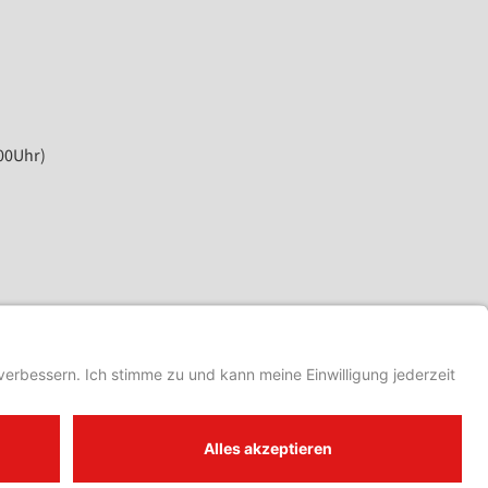
00Uhr)
NÄCHSTER
 – TSV 1b schlägt Hassia Dieburg 1b mit 3:1
Impressum
Kontakt
Datenschutz
Datenschutzeinstellungen