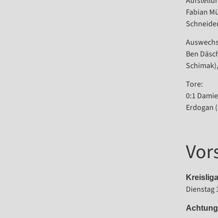
Aufstellu
Fabian Mü
Schneide
Auswechs
Ben Däsch
Schimak),
Tore:
0:1 Damie
Erdogan (
Vor
Kreislig
Dienstag 
Achtung: