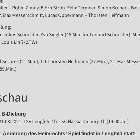
ng:
ller – Robin Zimny, Björn Stroh, Felix Termeer, Simon Kreher – Bas
r, Max Messerschmitt, Lucas Oppermann – Thorsten Helfmann
lung:
, Julius Schneider, Yvo Siegler (46.Min. für Lennart Schneider), Ma
 Louis Linß (2.TW)
l Secares (21.Min.), 1:1 Thorsten Helfmann (37.Min.), 2:1 Max Messe
89.Min.)
schau
a B-Dieburg
31.08.2021, TSV Lengfeld 1b – SC Hassia Dieburg 1b (19:00Uhr)
 Änderung des Heimrechts! Spiel findet in Lengfeld statt!