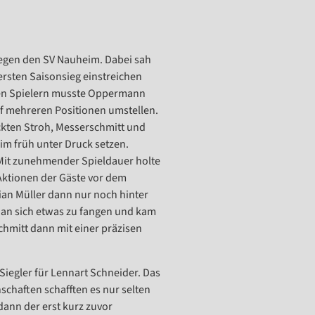
egen den SV Nauheim. Dabei sah
ersten Saisonsieg einstreichen
nen Spielern musste Oppermann
uf mehreren Positionen umstellen.
ckten Stroh, Messerschmitt und
im früh unter Druck setzen.
 Mit zunehmender Spieldauer holte
Aktionen der Gäste vor dem
ian Müller dann nur noch hinter
lf an sich etwas zu fangen und kam
hmitt dann mit einer präzisen
iegler für Lennart Schneider. Das
nschaften schafften es nur selten
 dann der erst kurz zuvor