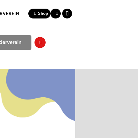
RVEREIN
Shop
derverein