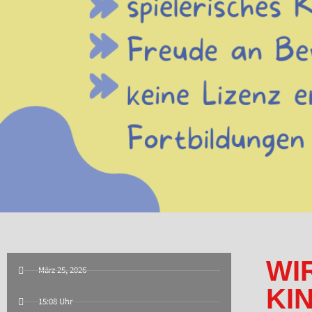
WI
März 25, 2026
KI
15:08 Uhr