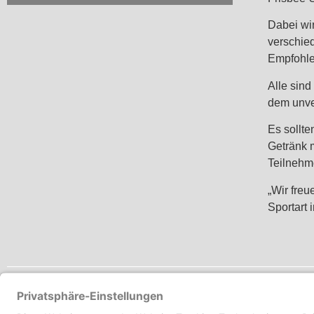
Dabei wi
verschied
Empfohlen
Alle sin
dem unve
Es sollte
Getränk 
Teilnehme
„Wir fre
Sportart
VORHERIGER
Einladung zur Mitgliederversammlung des TSV Lengfeld am 09.05.2025