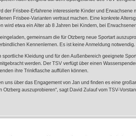
rd der Frisbee-Erfahrene interessierte Kinder und Erwachsene
enen Frisbee-Varianten vertraut machen. Eine konkrete Altersgr
 wird etwa ein Alter ab 8 Jahren bei Kindern, bei Erwachsenen
d eingeladen, gemeinsam die für Otzberg neue Sportart auszupr
rbindlichen Kennenlernen. Es ist keine Anmeldung notwendig.
n sportliche Kleidung und für den Außenbereich geeignete Spor
mitgebracht werden. Der TSV verfügt über einen Wasserspender,
nden ihre Trinkflasche auffüllen können.
uen uns über das Engagement von Jan und finden es eine großar
 in Otzberg auszuprobieren“, sagt David Zulauf vom TSV-Vorsta
TSV Lengfeld zieht positive Bilanz bei J