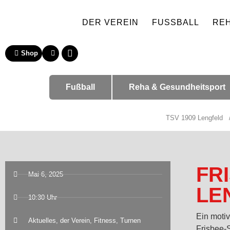
DER VEREIN
FUSSBALL
RE
Shop
Fußball
Reha & Gesundheitsport
TSV 1909 Lengfeld
FR
Mai 6, 2025
LE
10:30 Uhr
Ein motiv
Aktuelles
,
der Verein
,
Fitness
,
Turnen
Frisbee-