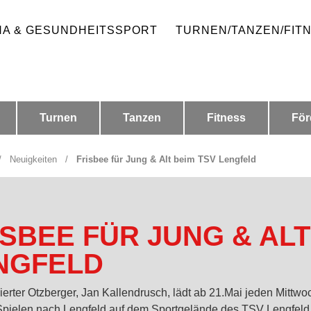
HA & GESUNDHEITSSPORT
TURNEN/TANZEN/FIT
Turnen
Tanzen
Fitness
För
/
Neuigkeiten
/
Frisbee für Jung & Alt beim TSV Lengfeld
ISBEE FÜR JUNG & ALT
NGFELD
ierter Otzberger, Jan Kallendrusch, lädt ab 21.Mai jeden Mittw
Spielen nach Lengfeld auf dem Sportgelände des TSV Lengfeld 