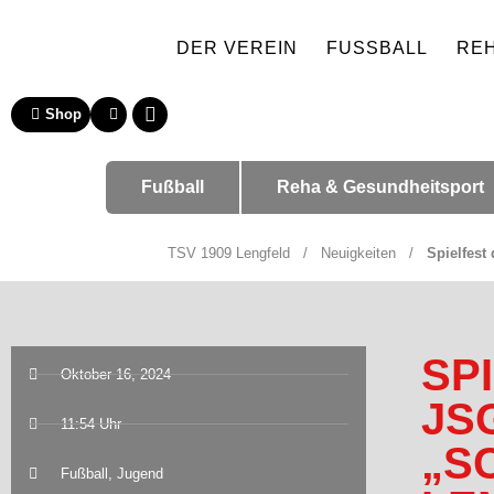
DER VEREIN
FUSSBALL
RE
Shop
Fußball
Reha & Gesundheitsport
TSV 1909 Lengfeld
/
Neuigkeiten
/
Spielfest
SP
Oktober 16, 2024
JS
11:54 Uhr
„S
Fußball
,
Jugend