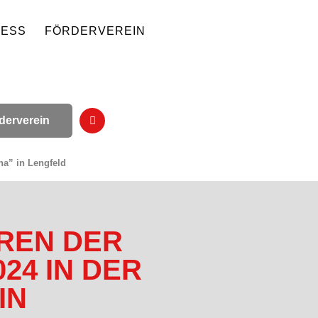
NESS
FÖRDERVEREIN
derverein
na” in Lengfeld
OREN DER
24 IN DER
IN