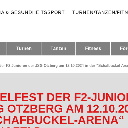
HA & GESUNDHEITSSPORT
TURNEN/TANZEN/FIT
Turnen
Tanzen
Fitness
För
 der F2-Junioren der JSG Otzberg am 12.10.2024 in der “Schafbuckel-Are
IELFEST DER F2-JUNI
G OTZBERG AM 12.10.20
CHAFBUCKEL-ARENA“ 