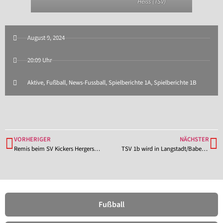
Heiss (TSV)
August 9, 2024
20:09 Uhr
Aktive
,
Fußball
,
News-Fussball
,
Spielberichte 1A
,
Spielberichte 1B
VORHERIGER
NÄCHSTER
Remis beim SV Kickers Hergershausen – TSV 1b gleicht dreimal einen Rückstand aus
TSV 1b wird in Langstadt/Babenhausen mit 9:0 abgefertigt
Fußball