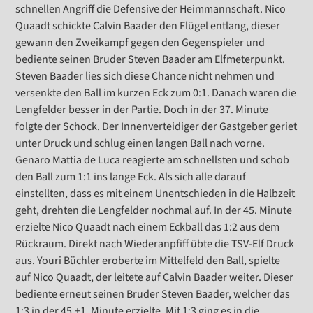
schnellen Angriff die Defensive der Heimmannschaft. Nico
Quaadt schickte Calvin Baader den Flügel entlang, dieser
gewann den Zweikampf gegen den Gegenspieler und
bediente seinen Bruder Steven Baader am Elfmeterpunkt.
Steven Baader lies sich diese Chance nicht nehmen und
versenkte den Ball im kurzen Eck zum 0:1. Danach waren die
Lengfelder besser in der Partie. Doch in der 37. Minute
folgte der Schock. Der Innenverteidiger der Gastgeber geriet
unter Druck und schlug einen langen Ball nach vorne.
Genaro Mattia de Luca reagierte am schnellsten und schob
den Ball zum 1:1 ins lange Eck. Als sich alle darauf
einstellten, dass es mit einem Unentschieden in die Halbzeit
geht, drehten die Lengfelder nochmal auf. In der 45. Minute
erzielte Nico Quaadt nach einem Eckball das 1:2 aus dem
Rückraum. Direkt nach Wiederanpfiff übte die TSV-Elf Druck
aus. Youri Büchler eroberte im Mittelfeld den Ball, spielte
auf Nico Quaadt, der leitete auf Calvin Baader weiter. Dieser
bediente erneut seinen Bruder Steven Baader, welcher das
1:3 in der 45.+1. Minute erzielte. Mit 1:3 ging es in die