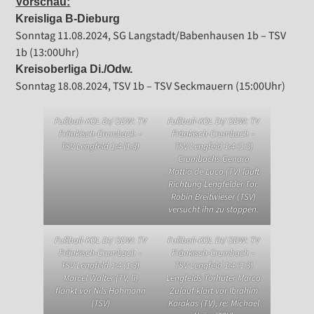
Vorschau:
Kreisliga B-Dieburg
Sonntag 11.08.2024, SG Langstadt/Babenhausen 1b – TSV
1b (13:00Uhr)
Kreisoberliga Di./Odw.
Sonntag 18.08.2024, TSV 1b – TSV Seckmauern (15:00Uhr)
Fußball-KOL DI/ ODW: TV
Fußball-KOL DI/ ODW: TV
Fränkisch-Crumbach –
Fränkisch-Crumbach –
TSV Lengfeld 1:4 (1:3)
TSV Lengfeld 1:4 (1:3)
Crumbachs Genaro
Mattia de Luca (TV) läuft
Richtung Lengfelder Tor.
Robin Breitwieser (TSV)
versucht ihn zu stoppen.
Fußball-KOL DI/ ODW: TV
Fußball-KOL DI/ ODW: TV
Fränkisch-Crumbach –
Fränkisch-Crumbach –
TSV Lengfeld 1:4 (1:3)
TSV Lengfeld 1:4 (1:3)
Marcel Walter (TV, li)
Lengfelds Torhüter Marco
flankt vor Nils Hohmann
Zulauf klärt vor Ibrahim
(TSV)
Karakas (TV), re: Michael