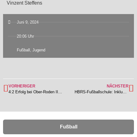
Vinzent Steffens
Juni 9, 2024
20:06 Uhr
Fußball
,
Jugend
VORHERIGER
NÄCHSTER
4:2 Erfolg bei Ober-Roden II – Lengfeld beendet Saison auf Platz 13 und damit ein weiteres Jahr Kreisoberliga
HBRS-Fußballschule: Inklusiv durch die Sommerferien – Zweites Mal in Lengfeld
Fußball