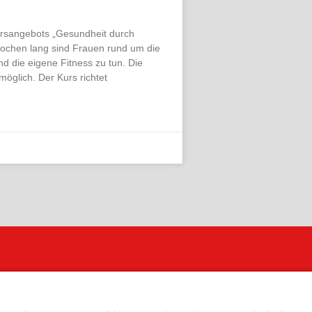
Kursangebots „Gesundheit durch
ochen lang sind Frauen rund um die
d die eigene Fitness zu tun. Die
 möglich. Der Kurs richtet