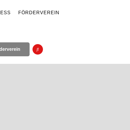
NESS
FÖRDERVEREIN
derverein