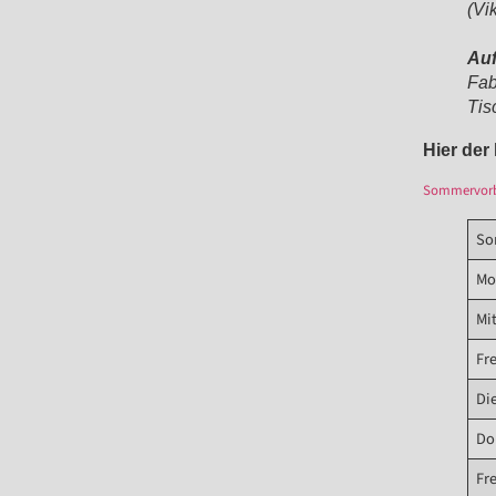
(Vi
Auf
Fab
Tis
Hier der
Sommervorbe
So
Mo
Mi
Fr
Di
Do
Fr