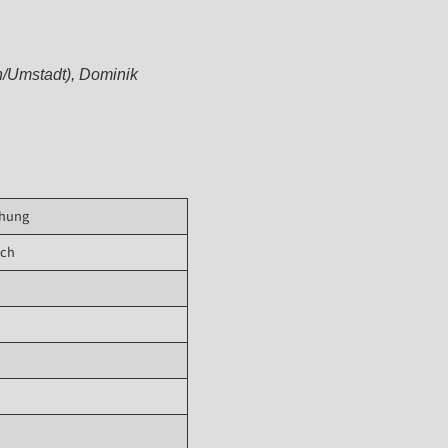
h/Umstadt), Dominik
chung
ach