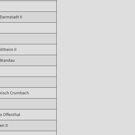
 Darmstadt II
Altheim II
 Brandau
nkisch Crumbach
o Offenthal
en II