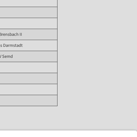
Brensbach II
las Darmstadt
TV Semd