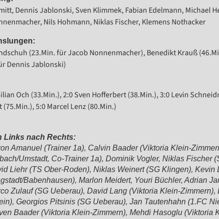
itt, Dennis Jablonski, Sven Klimmek, Fabian Edelmann, Michael Hei
nenmacher, Nils Hohmann, Niklas Fischer, Klemens Nothacker
slungen:
ndschuh (23.Min. für Jacob Nonnenmacher), Benedikt Krauß (46.Min.
für Dennis Jablonski)
lian Och (33.Min.), 2:0 Sven Hofferbert (38.Min.), 3:0 Levin Schneid
 (75.Min.), 5:0 Marcel Lenz (80.Min.)
 Links nach Rechts:
on Amanuel (Trainer 1a), Calvin Baader (Viktoria Klein-Zimmer
bach/Umstadt, Co-Trainer 1a), Dominik Vogler, Niklas Fischer 
id Liehr (TS Ober-Roden), Niklas Weinert (SG Klingen), Kevin
gstadt/Babenhausen), Marlon Meidert, Youri Büchler, Adrian Ja
co Zulauf (SG Ueberau), David Lang (Viktoria Klein-Zimmern),
ein), Georgios Pitsinis (SG Ueberau), Jan Tautenhahn (1.FC N
ven Baader (Viktoria Klein-Zimmern), Mehdi Hasoglu (Viktoria 