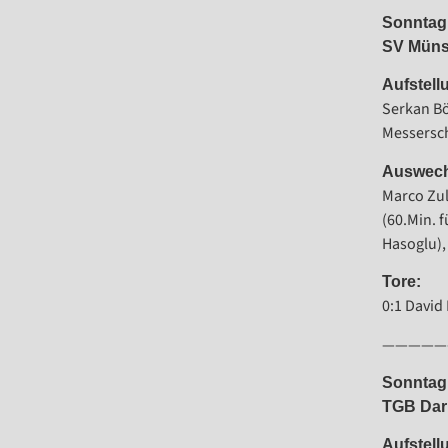
Sonntag 
SV Münst
Aufstell
Serkan Bö
Messersch
Auswech
Marco Zul
(60.Min. 
Hasoglu),
Tore:
0:1 David 
—————
Sonntag 
TGB Darm
Aufstell