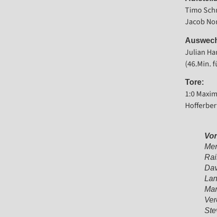
Timo Schm
Jacob Non
Auswech
Julian Ha
(46.Min. 
Tore:
1:0 Maximi
Hofferbert
Von
Mer
Rai
Dav
Lan
Mar
Ver
Ste