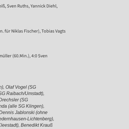
ß, Sven Ruths, Yannick Diehl,
 für Niklas Fischer), Tobias Vagts
müller (60.Min.), 4:0 Sven
n), Olaf Vogel (SG
(SG Raibach/Umstadt),
 Drechsler (SG
nda (alle SG Klingen),
 Dennis Jablonski (ohne
iedernhausen-Lichtenberg),
Kleestadt), Benedikt Krauß