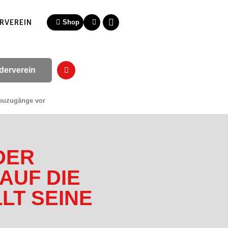
RVEREIN
Shop
derverein
Neuzugänge vor
DER
AUF DIE
LLT SEINE