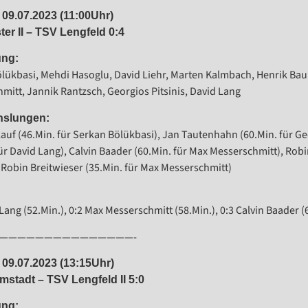
09.07.2023 (11:00Uhr)
er II – TSV Lengfeld 0:4
ung:
lükbasi, Mehdi Hasoglu, David Liehr, Marten Kalmbach, Henrik Bau
mitt, Jannik Rantzsch, Georgios Pitsinis, David Lang
slungen:
auf (46.Min. für Serkan Bölükbasi), Jan Tautenhahn (60.Min. für Geo
für David Lang), Calvin Baader (60.Min. für Max Messerschmitt), Rob
 Robin Breitwieser (35.Min. für Max Messerschmitt)
Lang (52.Min.), 0:2 Max Messerschmitt (58.Min.), 0:3 Calvin Baader (
———————————————-
09.07.2023 (13:15Uhr)
stadt – TSV Lengfeld II 5:0
ung: