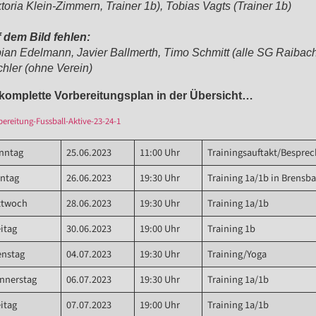
ktoria Klein-Zimmern, Trainer 1b), Tobias Vagts (Trainer 1b)
 dem Bild fehlen:
ian Edelmann, Javier Ballmerth, Timo Schmitt (alle SG Raibac
chler (ohne Verein)
 komplette Vorbereitungsplan in der Übersicht…
reitung-Fussball-Aktive-23-24-1
nntag
25.06.2023
11:00 Uhr
Trainingsauftakt/Bespre
ntag
26.06.2023
19:30 Uhr
Training 1a/1b in Brensb
ttwoch
28.06.2023
19:30 Uhr
Training 1a/1b
eitag
30.06.2023
19:00 Uhr
Training 1b
enstag
04.07.2023
19:30 Uhr
Training/Yoga
nnerstag
06.07.2023
19:30 Uhr
Training 1a/1b
eitag
07.07.2023
19:00 Uhr
Training 1a/1b