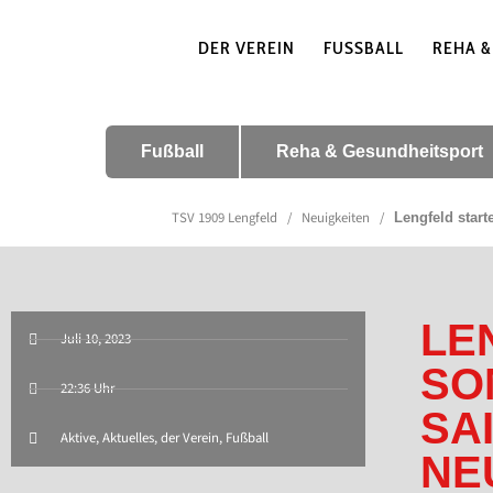
DER VEREIN
FUSSBALL
REHA &
Fußball
Reha & Gesundheitsport
TSV 1909 Lengfeld
/
Neuigkeiten
/
Lengfeld start
LE
Juli 10, 2023
SO
22:36 Uhr
SA
Aktive
,
Aktuelles
,
der Verein
,
Fußball
NE