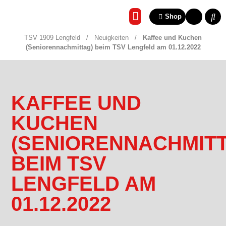
Shop
REHA & GESUNDHEITSSP
TSV 1909 Lengfeld
/
Neuigkeiten
/
Kaffee und Kuchen
(Seniorennachmittag) beim TSV Lengfeld am 01.12.2022
KAFFEE UND
KUCHEN
(SENIORENNACHMIT
BEIM TSV
LENGFELD AM
01.12.2022