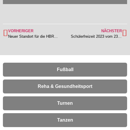
VORHERIGER
NÄCHSTER
Neuer Standort für die HBRS-Fußballschule in Südhessen – Erstes Fußballcamp beim TSV Lengfeld im April
Schülerfreizeit 2023 vom 23. bis 27. Oktober im Schullandheim Landrat-Dr.-Wiesenthal-Haus in Dinkelscherben
Fußball
Reha & Gesundheitsport
Turnen
Tanzen