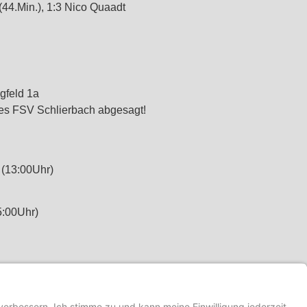
 (44.Min.), 1:3 Nico Quaadt
gfeld 1a
es FSV Schlierbach abgesagt!
(13:00Uhr)
5:00Uhr)
NÄCHSTER
Lengfeld verliert auch gegen Langstadt/Babenhausen – Siegtreffer fällt in der Nachspielzeit