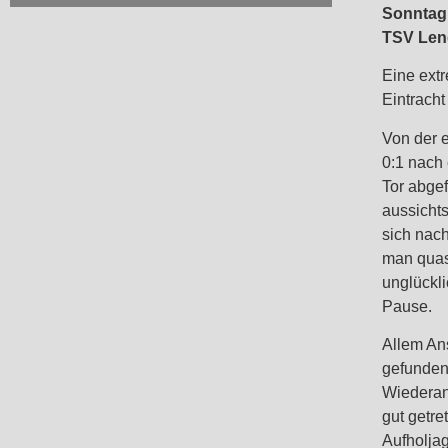
Sonntag 
TSV Leng
Eine ext
Eintracht
Von der e
0:1 nach
Tor abgef
aussicht
sich nach
man quasi
unglückli
Pause.
Allem An
gefunden
Wiederanp
gut getre
Aufholjag