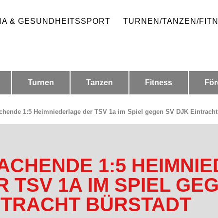
HA & GESUNDHEITSSPORT
TURNEN/TANZEN/FIT
Turnen
Tanzen
Fitness
För
chende 1:5 Heimniederlage der TSV 1a im Spiel gegen SV DJK Eintracht
ACHENDE 1:5 HEIMNI
R TSV 1A IM SPIEL GE
NTRACHT BÜRSTADT