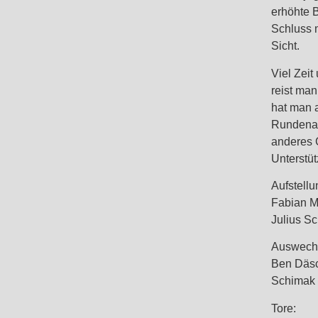
erhöhte B
Schluss 
Sicht.
Viel Zei
reist ma
hat man 
Rundenab
anderes G
Unterstü
Aufstellu
Fabian M
Julius S
Auswech
Ben Däsch
Schimak 
Tore: