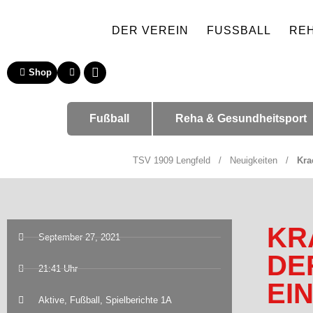
DER VEREIN
FUSSBALL
RE
Shop
Fußball
Reha & Gesundheitsport
TSV 1909 Lengfeld
/
Neuigkeiten
/
Kra
KR
September 27, 2021
DE
21:41 Uhr
EI
Aktive
,
Fußball
,
Spielberichte 1A