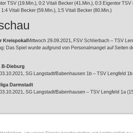
tor TSV (19.Min.), 0:2 Vitali Becker (41.Min.), 0:3 Eigentor TSV
 1:4 Vitali Becker (59.Min.), 1:5 Vitali Becker (80.Min.)
schau
r Kreispokal
Mittwoch 29.09.2021, FSV Schlierbach – TSV Len
g: Das Spiel wurde aufgrund von Personalmangel auf Seiten d
a B-Dieburg
03.10.2021, SG Langstadt/Babenhausen 1b – TSV Lengfeld 1b 
liga Darmstadt
03.10.2021, SG Langstadt/Babenhausen – TSV Lengfeld 1a (1
Spieltag 8: Zweiter Sieg der Saison – Verdienter Heimerfolg von TSV Lengfeld II gegen TS Ober-Roden III