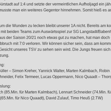
ürstadt auf 1:4 und setzte der vermeintlichen Aufholjagd ein j
musste man ein weiteres Gegentor hinnehmen. Somit hieß es a
t um die Wunden zu lecken bleibt unserer 1A nicht. Bereits am
n mit beiden Teams zum Auswärtsspiel zur SG Langstadt/Babe
aus der Saison 20/21 noch etwas gut zu machen, hat man doch d
bruch mit 7:0 verloren. Wir können sicher sein, dass am kom
esicht unseres TSV zu sehen sein wird. Die Jungs freuen sich
tzung.
ng:
üller – Simon Kreher, Yannick Walter, Marten Kalmbach, Robin
chneider, Felix Termeer, Lucas Oppermann, Nico Quaadt – Thor
slung:
 (85.Min. für Marten Kalmbach), Lennart Schneider (74.Min. für
(65.Min. für Nico Quaadt), David Zulauf, Timo Heuß (2.TW)