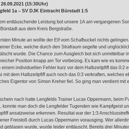
26.09.2021 (15:30Uhr)
feld 1a – SV DJK Eintracht Bürstadt 1:5
rem enttäuschende Leistung bot unsere 1A am vergangenen S
 Bürstadt aus dem Kreis Bergstraße.
rsten Minute an wollte der Elf vom Schafbuckel nichts gelingen
 einer Ecke, welche durch den Strafraum segelte und unglückli
älscht wurde. Die Chance zum Ausgleich bot sich unmittelbar i
sreicher Position knapp am Tor vorbeizog. Es kam wie es kom
 einem individuellen Fehler kurz vor dem Halbzeitpfiff das 0:2 
 mit dem Halbzeitpfiff auch noch das 0:3 verkraften, welches e
ches Eigentor von Simon Kreher fiel. So ging man verdient mit 
schein nach hatte Lengfelds Trainer Lucas Oppermann, beim Pa
, konnte man doch die Lengfelder Tugenden wie Kampfgeist u
fiff ansatzweise erkennen. Resultat war der 1:3 Anschlusstref
tener Freistoß durch Lucas Oppermann vorausging. Wer allerding
d geblasen wurde, wurde leider enttäuscht. Bereits drei Minute