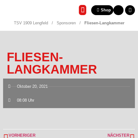
Shop
REHA & GESUNDHEITSSP
TSV 1909 Lengfeld
/
Sponsoren
/
Fliesen-Langkammer
FLIESEN-
LANGKAMMER
Oktober 20, 2021
08:08 Uhr
VORHERIGER
NÄCHSTER