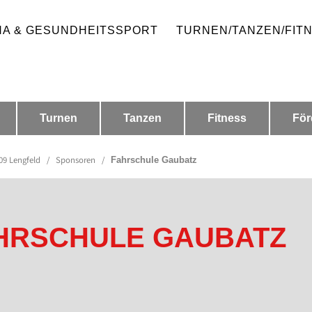
HA & GESUNDHEITSSPORT
TURNEN/TANZEN/FIT
Turnen
Tanzen
Fitness
För
09 Lengfeld
/
Sponsoren
/
Fahrschule Gaubatz
HRSCHULE GAUBATZ