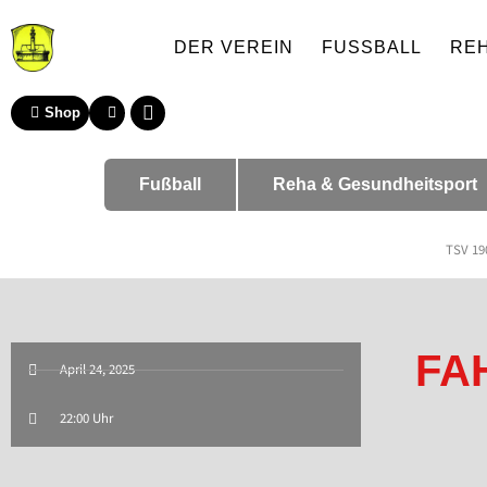
DER VEREIN
FUSSBALL
RE
Shop
Fußball
Reha & Gesundheitsport
TSV 19
FA
April 24, 2025
22:00 Uhr