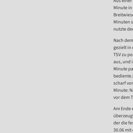
Aus einer
Minute in
Breitwies
Minuten s
nutzte de
Nach dem 
gezielt in
TSV zu po
aus, und i
Minute pa
bediente.
scharf vo
Minute: N
vor dem T
Am Ende e
überzeugt
der die f
30.06 mit