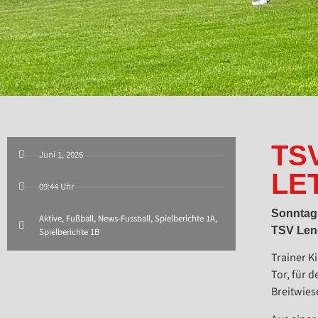
TS
Juni 1, 2026
LE
09:44 Uhr
Sonntag
Aktive
,
Fußball
,
News-Fussball
,
Spielberichte 1A
,
TSV Leng
Spielberichte 1B
Trainer K
Tor, für 
Breitwies