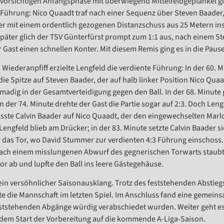
 vorsichtigen Anfangsphase mit überwiegend Mittelfeldgeplänkel gin
 Führung: Nico Quaadt traf nach einer Sequenz über Steven Baader
er mit einem ordentlich gezogenen Distanzschuss aus 25 Metern ins 
päter glich der TSV Günterfürst prompt zum 1:1 aus, nach einem St
r Gast einen schnellen Konter. Mit diesem Remis ging es in die Pause
Wiederanpfiff erzielte Lengfeld die verdiente Führung: In der 60.
 die Spitze auf Steven Baader, der auf halb linker Position Nico Qua
madig in der Gesamtverteidigung gegen den Ball. In der 68. Minute 
n der 74. Minute drehte der Gast die Partie sogar auf 2:3. Doch Lengf
sste Calvin Baader auf Nico Quaadt, der den eingewechselten Marl
Lengfeld blieb am Drücker; in der 83. Minute setzte Calvin Baader s
r das Tor, wo David Stummer zur verdienten 4:3 Führung einschoss. D
ach einem misslungenen Abwurf des gegnerischen Torwarts staubt
or ab und lupfte den Ball ins leere Gästegehäuse.
in versöhnlicher Saisonausklang. Trotz des feststehenden Abstiegs
e die Mannschaft im letzten Spiel. Im Anschluss fand eine gemeinsa
eststehenden Abgänge würdig verabschiedet wurden. Weiter geht e
 dem Start der Vorbereitung auf die kommende A-Liga-Saison.