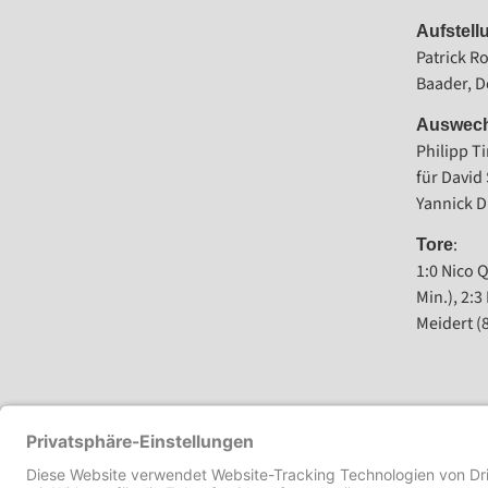
Aufstell
Patrick Ro
Baader, D
Auswech
Philipp Ti
für David
Yannick D
:
Tore
1:0 Nico Q
Min.), 2:3
Meidert (8
VORHERIGER
TSV 1b ohne Chance beim Tabellenfünften KSV Urberach