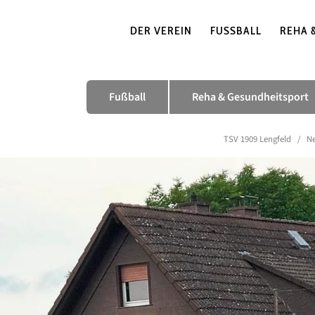
DER VEREIN
FUSSBALL
REHA 
Fußball
Reha & Gesundheitsport
TSV 1909 Lengfeld
/
Ne