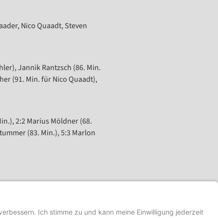
 Baader, Nico Quaadt, Steven
hler), Jannik Rantzsch (86. Min.
her (91. Min. für Nico Quaadt),
Min.), 2:2 Marius Möldner (68.
 Stummer (83. Min.), 5:3 Marlon
NÄCHSTER
e beim TSV Lengfeld 13.07. bis 15.07.2026