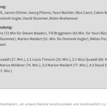
ung:
ß, Jannis Olicher, Georg Pitsinis, Youri Büchler, Nico Canci, Calvin
ominik Vogler, David Stummer, Robin Breitwieser
slung:
nz (72.Min für Steven Baader), Till Briggmann (82.Min. für Youri Büc
 Stummer), Marlon Meidert (51. Min. für Dominik Vogler), Niklas Fisc
iehl
uaadt (17. Min.), 1:1 Louis Timocin (20. Min.), 2:1 Nico Quaadt (60. 
 Marius Möldner (74. Min.), 3:3 Marlon Meidert (77. Min.), 4:3 David
7. Min.)
Viertes inklusives Fußballcamp der HBRS-Fußballschul