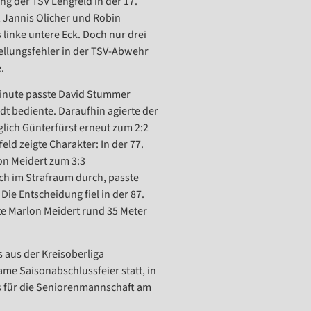
g der TSV Lengfeld in der 17.
, Jannis Olicher und Robin
linke untere Eck. Doch nur drei
ellungsfehler in der TSV-Abwehr
.
 Minute passte David Stummer
adt bediente. Daraufhin agierte der
glich Günterfürst erneut zum 2:2
eld zeigte Charakter: In der 77.
on Meidert zum 3:3
ich im Strafraum durch, passte
ie Entscheidung fiel in der 87.
e Marlon Meidert rund 35 Meter
 aus der Kreisoberliga
me Saisonabschlussfeier statt, in
s für die Seniorenmannschaft am