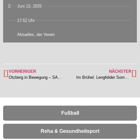
Juni 13, 2026
17:52 Uhr
Aktuelles
,
der Verein
VORHERIGER
NÄCHSTER
Otzberg in Bewegung – SAVE THE DATE
Im Brühel: Lengfelder Sommerabend in Rot & Weiß
Fußball
Reha & Gesundheitsport