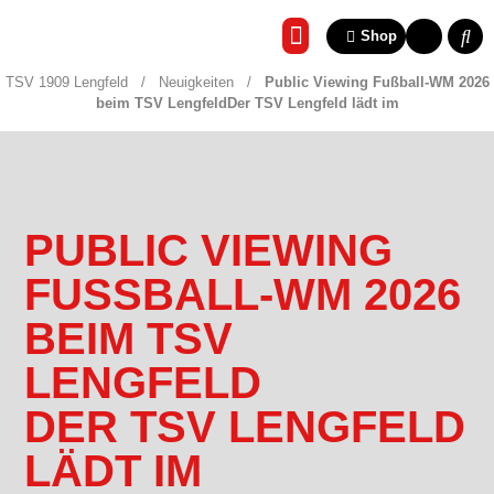
Shop
REHA & GESUNDHEITSSP
TSV 1909 Lengfeld
/
Neuigkeiten
/
Public Viewing Fußball-WM 2026
beim TSV LengfeldDer TSV Lengfeld lädt im
PUBLIC VIEWING
FUSSBALL-WM 2026 B
EIM TSV L
ENGFELD
DER TSV LENGFELD
LÄDT IM