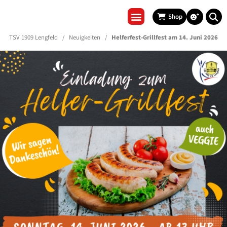
Shop
REHA & GESUNDHEITSSPORT
TSV 1909 Lengfeld
/
Neuigkeiten
/
Helferfest-Grillfest am 14. Juni 2026