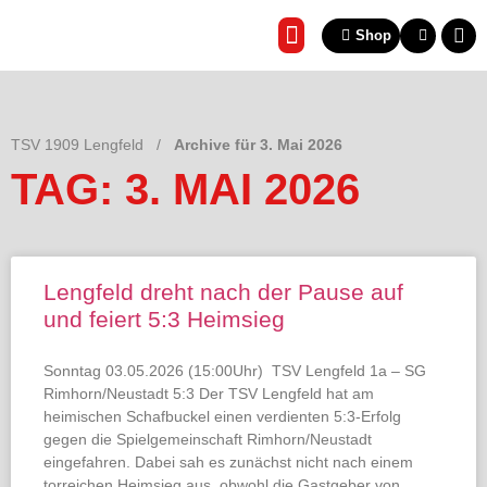
Shop
REHA & GESUNDHEITSSP
TSV 1909 Lengfeld
/
Archive für 3. Mai 2026
TAG: 3. MAI 2026
Lengfeld dreht nach der Pause auf
und feiert 5:3 Heimsieg
Sonntag 03.05.2026 (15:00Uhr) TSV Lengfeld 1a – SG
Rimhorn/Neustadt 5:3 Der TSV Lengfeld hat am
heimischen Schafbuckel einen verdienten 5:3-Erfolg
gegen die Spielgemeinschaft Rimhorn/Neustadt
eingefahren. Dabei sah es zunächst nicht nach einem
torreichen Heimsieg aus, obwohl die Gastgeber von