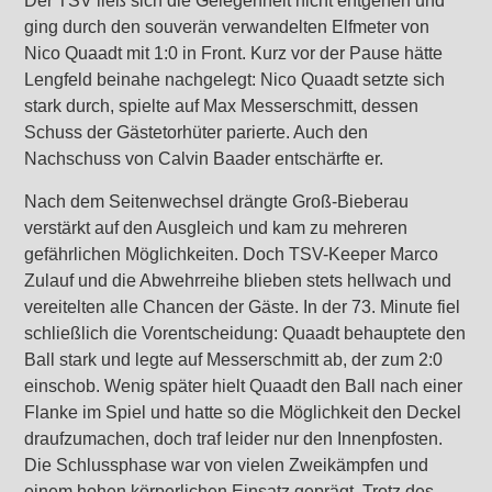
Der TSV ließ sich die Gelegenheit nicht entgehen und
ging durch den souverän verwandelten Elfmeter von
Nico Quaadt mit 1:0 in Front. Kurz vor der Pause hätte
Lengfeld beinahe nachgelegt: Nico Quaadt setzte sich
stark durch, spielte auf Max Messerschmitt, dessen
Schuss der Gästetorhüter parierte. Auch den
Nachschuss von Calvin Baader entschärfte er.
Nach dem Seitenwechsel drängte Groß-Bieberau
verstärkt auf den Ausgleich und kam zu mehreren
gefährlichen Möglichkeiten. Doch TSV-Keeper Marco
Zulauf und die Abwehrreihe blieben stets hellwach und
vereitelten alle Chancen der Gäste. In der 73. Minute fiel
schließlich die Vorentscheidung: Quaadt behauptete den
Ball stark und legte auf Messerschmitt ab, der zum 2:0
einschob. Wenig später hielt Quaadt den Ball nach einer
Flanke im Spiel und hatte so die Möglichkeit den Deckel
draufzumachen, doch traf leider nur den Innenpfosten.
Die Schlussphase war von vielen Zweikämpfen und
einem hohen körperlichen Einsatz geprägt. Trotz des