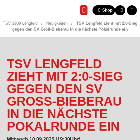
Shop
REHA & GESUNDHEITSSP
TSV 1909 Lengfeld
/
Neuigkeiten
/
TSV Lengfeld zieht mit 2:0-Sieg
gegen den SV Groß-Bieberau in die nächste Pokalrunde ein
TSV LENGFELD
ZIEHT MIT 2:0-SIEG
GEGEN DEN SV
GROSS-BIEBERAU I
N DIE NÄCHSTE P
OKALRUNDE EIN
Mittwoch 10.09.2025 (19:30Uhr)