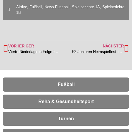
Aktive
,
Fußball
,
News-Fussball
,
Spielberichte 1A
,
Spielberichte
1B
VORHERIGER
NÄCHSTER
Vierte Niederlage in Folge für die TSV 1b – 2:5 Heimpleite gegen Langstadt/Babenhausen 1b
F2-Junioren Heimspielfest in Nieder-Klingen
Fußball
Reha & Gesundheitsport
Turnen