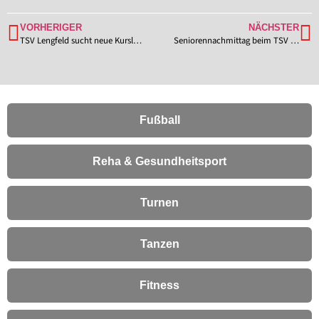
VORHERIGER
NÄCHSTER
TSV Lengfeld sucht neue Kursleitung für das Eltern-Kind-Turnen
Seniorennachmittag beim TSV Lengfeld am 06.11.2025
Fußball
Reha & Gesundheitsport
Turnen
Tanzen
Fitness