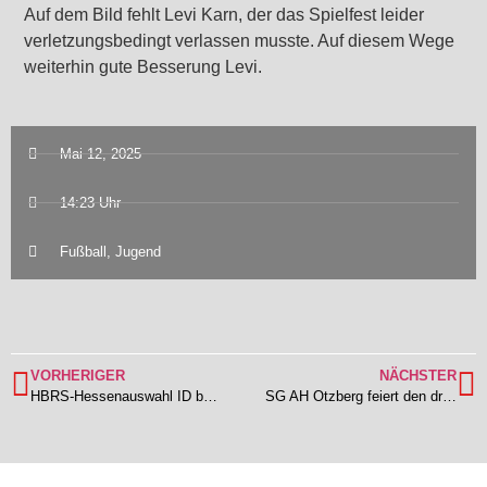
Auf dem Bild fehlt Levi Karn, der das Spielfest leider
verletzungsbedingt verlassen musste. Auf diesem Wege
weiterhin gute Besserung Levi.
Mai 12, 2025
14:23 Uhr
Fußball
,
Jugend
VORHERIGER
NÄCHSTER
HBRS-Hessenauswahl ID besiegt SG AH Otzberg
SG AH Otzberg feiert den dritten Sieg des Dieburger Kreispokal – Teilnahme am Hessenpokal gesichert