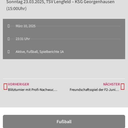
Sonntag 23.03.2025, TSV Lengfeld – KSG Georgenhausen
(15:00Uhr)
März 10, 2025
23:31 Uhr
Aktive
,
Fußball
,
Spielberichte 1A
VORHERIGER
NÄCHSTER
Blitzturnier mit Profi-Nachwuchs am 5. April 2025 beim TSV Lengfeld
Freundschaftsspiel der F2-Junioren der JSG Otzberg in Schaafheim (15.03.2025)
Fußball