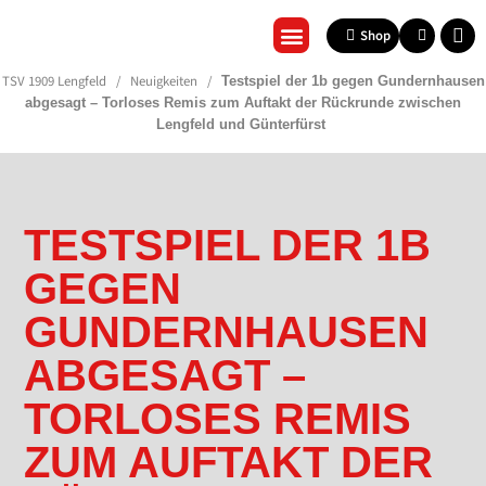
Shop
REHA & GESUNDHEITSSPORT
TSV 1909 Lengfeld
/
Neuigkeiten
/
Testspiel der 1b gegen Gundernhausen
abgesagt – Torloses Remis zum Auftakt der Rückrunde zwischen
Lengfeld und Günterfürst
TESTSPIEL DER 1B
GEGEN
GUNDERNHAUSEN
ABGESAGT –
TORLOSES REMIS
ZUM AUFTAKT DER