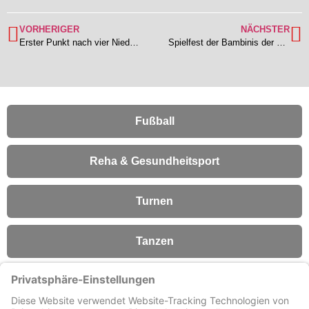
VORHERIGER
NÄCHSTER
Erster Punkt nach vier Niederlagen – TSV 1b und TS Ober-Roden 1c trennen sich 2:2
Spielfest der Bambinis der JSG Otzberg in Urberach
Fußball
Reha & Gesundheitsport
Turnen
Tanzen
Fitness