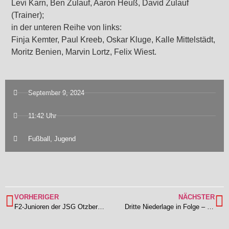
Levi Karn, Ben Zulauf, Aaron Heuß, David Zulauf
(Trainer);
in der unteren Reihe von links:
Finja Kemter, Paul Kreeb, Oskar Kluge, Kalle Mittelstädt,
Moritz Benien, Marvin Lortz, Felix Wiest.
September 9, 2024
11:42 Uhr
Fußball
,
Jugend
VORHERIGER
NÄCHSTER
F2-Junioren der JSG Otzberg beim Spielfest in Roßdorf am 31.08.2024
Dritte Niederlage in Folge – TSV verliert unglücklich bei der KSG Georgenhausen