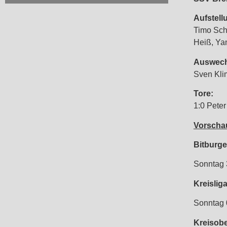
Aufstell
Timo Sch
Heiß, Yan
Auswech
Sven Klim
Tore:
1:0 Peter
Vorscha
Bitburge
Sonntag 
Kreislig
Sonntag 
Kreisobe