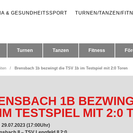
HA & GESUNDHEITSSPORT
TURNEN/TANZEN/FIT
Turnen
Tanzen
Fitness
För
iten
/
Brensbach 1b bezwingt die TSV 1b im Testspiel mit 2:0 Toren
ENSBACH 1B BEZWING
IM TESTSPIEL MIT 2:0
29.07.2023 (17:00Uhr)
sbach II – TSV Lengfeld II 2:0