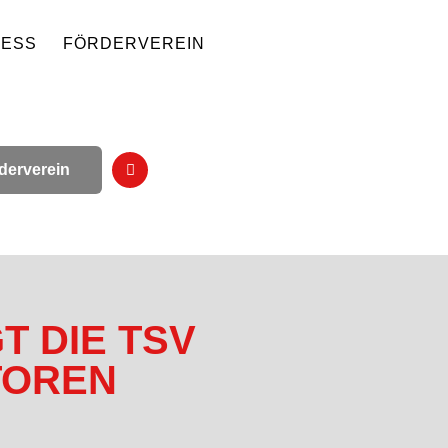
NESS
FÖRDERVEREIN
derverein
T DIE TSV
 TOREN