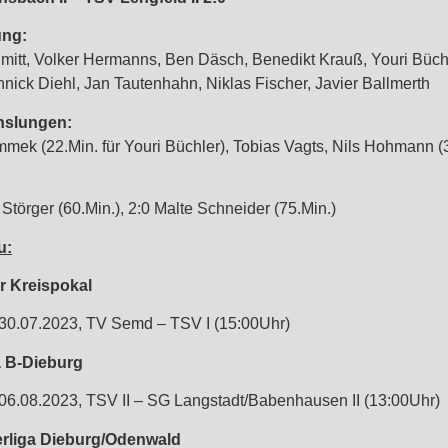
ung:
mitt, Volker Hermanns, Ben Däsch, Benedikt Krauß, Youri Büch
nick Diehl, Jan Tautenhahn, Niklas Fischer, Javier Ballmerth
slungen:
mek (22.Min. für Youri Büchler), Tobias Vagts, Nils Hohmann (
 Störger (60.Min.), 2:0 Malte Schneider (75.Min.)
u:
r Kreispokal
30.07.2023, TV Semd – TSV I (15:00Uhr)
a B-Dieburg
06.08.2023, TSV II – SG Langstadt/Babenhausen II (13:00Uhr)
rliga Dieburg/Odenwald