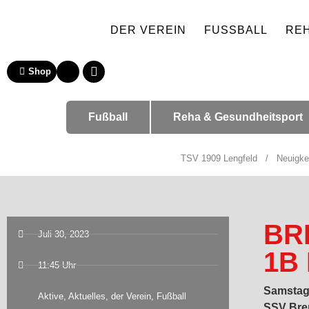
DER VEREIN
FUSSBALL
RE
Shop
Fußball
Reha & Gesundheitsport
TSV 1909 Lengfeld
/
Neuigke
BR
Juli 30, 2023
1B 
11:45 Uhr
Samstag 
Aktive
,
Aktuelles
,
der Verein
,
Fußball
SSV Bren