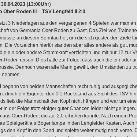
30.04.2023 (13:00Uhr)
 Ober-Roden III – TSV Lengfeld II 2:0
etzt 3 Niederlagen aus den vergangenen 4 Spielen war man an
haft von Germania Ober-Roden zu Gast. Das Ziel von Trainerte
musste an diesem Sonntag her, um die sich gesteckten Ziele fü
n. Die Vorzeichen hierfür standen aber alles andere als gut, 
die ein oder andere Stammkraft verzichten und mit nur 12 zur 
r-Roden reisen. Dies hatte zur Folge, dass auch die ein oder
usste. Dennoch waren alle Mann gewillt, den Umständen zu tro
u nehmen.
l begann von beiden Mannschaften recht ruhig und ausgeglic
in. durch ein Eigentor den 0:1 Rückstand aus Sicht des TSV hi
ds ließ die Mannschaft den Kopf nicht hängen und war um eine 
er in der Folge trotz einiger guter Chancen leider nicht gelingen
 aus Ober-Roden, die auf 2:0 erhöhen konnte. Nach einem Pre
das Spielgerät als Bogenlampe in den Lengfelder Kasten. Auch 
s den Kopf in den Sand und spielte weiter mutig nach vorne. De