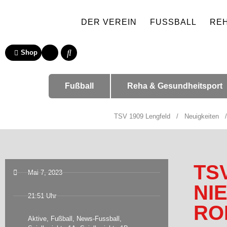
DER VEREIN
FUSSBALL
RE
Shop
Fußball
Reha & Gesundheitsport
TSV 1909 Lengfeld
/
Neuigkeiten
TS
Mai 7, 2023
NI
21:51 Uhr
RO
Aktive
,
Fußball
,
News-Fussball
,