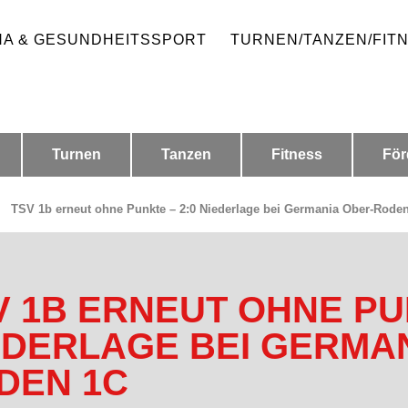
HA & GESUNDHEITSSPORT
TURNEN/TANZEN/FIT
Turnen
Tanzen
Fitness
För
/
TSV 1b erneut ohne Punkte – 2:0 Niederlage bei Germania Ober-Roden
V 1B ERNEUT OHNE PUN
EDERLAGE BEI GERMAN
DEN 1C