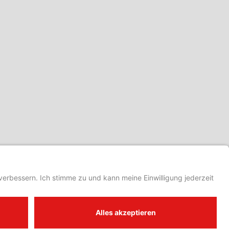
NÄCHSTER
Hummetroth macht bereits in der ersten Hälfte alles klar – Am Ende verliert Lengfeld mit 9:0 Toren
Impressum
Kontakt
Datenschutz
Datenschutzeinstellungen