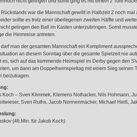
ennoch nicht gelingen und somit ging es mit einem 2 Tore Rücks
 Rückstands war die Mannschaft gewillt in Halbzeit 2 noch mal 
eider sollte es trotz einer überlegenen zweiten Hälfte und wei
nicht gelingen den Ball im Kasten unterzubringen. Somit musst
e die Heimreise antreten.
darf man der gesamten Mannschaft ein Kompliment aussprechen,
ituation an diesem Sonntag über die gesamte Spielzeit nie auf
t es, sich auf das kommende Heimspiel im Derby gegen den SV
eiten, um dann am Doppelheimspieltag mit einem Sieg seinen T
l beizutragen.
ung:
 Koch – Sven Klimmek, Klemens Nothacker, Nils Hohmann, Jul
eitwieser, Sven Ruths, Jacob Nonnenmacher, Michael Heiß, J
slung:
skov (46.Min. für Jakob Koch)