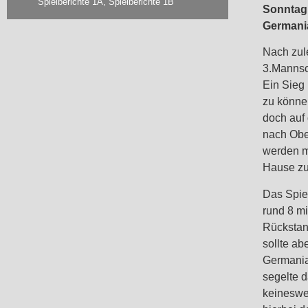
Spielberichte 1A
,
Spielberichte 1B
Sonntag 
Germania
Nach zul
3.Mannsc
Ein Sieg 
zu könne
doch auf 
nach Obe
werden m
Hause z
Das Spie
rund 8 m
Rückstan
sollte ab
Germania
segelte 
keinesweg