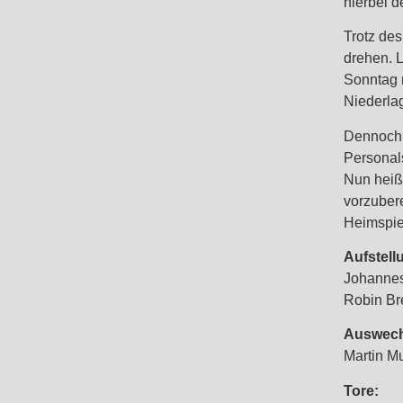
hierbei d
Trotz des
drehen. L
Sonntag 
Niederlag
Dennoch 
Personals
Nun heiß
vorzuber
Heimspie
Aufstell
Johannes
Robin Br
Auswech
Martin Mu
Tore: