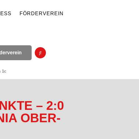
NESS
FÖRDERVEREIN
derverein
 1c
KTE – 2:0
IA OBER-