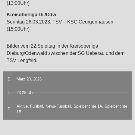
(13:00Uhr)
Kreisoberliga Di./Odw.
Sonntag 26.03.2023, TSV – KSG Georgenhausen
(15:00Uhr)
Bilder vom 22.Spieltag in der Kreisoberliga
Dieburg/Odenwald zwischen der SG Ueberau und dem
TSV Lengfeld.
März 20, 2023
23:26 Uhr
Aktive
,
Fußball
,
News-Fussball
,
Spielberichte 1A
,
Spielberichte
1B