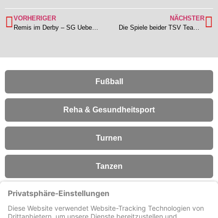
VORHERIGER
NÄCHSTER
Remis im Derby – SG Ueberau und TSV Lengfeld II trennen sich 1:1
Die Spiele beider TSV Teams bei Hassia Dieburg wurden witterungsbedingt abgesagt!
Fußball
Reha & Gesundheitsport
Turnen
Tanzen
Fitness