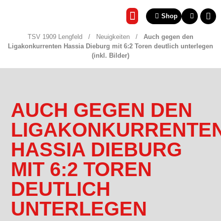
Shop
REHA & GESUNDHEITSSP
TSV 1909 Lengfeld
/
Neuigkeiten
/
Auch gegen den
Ligakonkurrenten Hassia Dieburg mit 6:2 Toren deutlich unterlegen
(inkl. Bilder)
AUCH GEGEN DEN
LIGAKONKURRENTE
HASSIA DIEBURG
MIT 6:2 TOREN
DEUTLICH
UNTERLEGEN