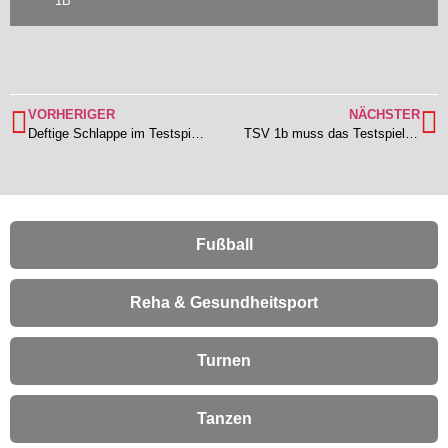
1B
VORHERIGER
NÄCHSTER
Deftige Schlappe im Testspiel gegen Gruppenligist TSV Höchst
TSV 1b muss das Testspiel in Modau aufgrund von Personalmangel absagen
Fußball
Reha & Gesundheitsport
Turnen
Tanzen