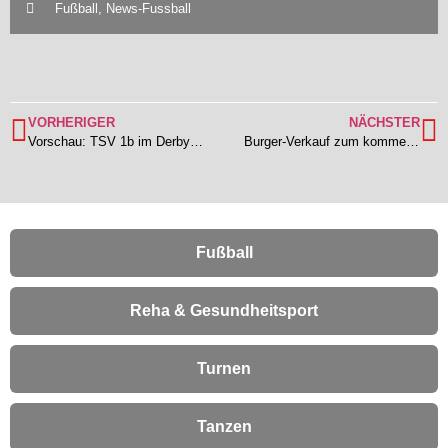
Fußball
,
News-Fussball
VORHERIGER
NÄCHSTER
Vorschau: TSV 1b im Derby bei der SG Ueberau gefordert | Das Spiel der 1a wurde von den Gastgebern abgesagt!
Burger-Verkauf zum kommenden Heimspiel (14.11.2021) durch den Schützenverein / Sportkleidung bzw. Sportausstattung zu verschenken
Fußball
Reha & Gesundheitsport
Turnen
Tanzen