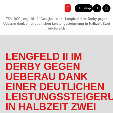
Shop
REHA & GESUNDHEITSSP
TSV 1909 Lengfeld
/
Neuigkeiten
/
Lengfeld II im Derby gegen
Ueberau dank einer deutlichen Leistungssteigerung in Halbzeit Zwei
erfolgreich
LENGFELD II IM
DERBY GEGEN
UEBERAU DANK
EINER DEUTLICHEN
LEISTUNGSSTEIGER
IN HALBZEIT ZWEI