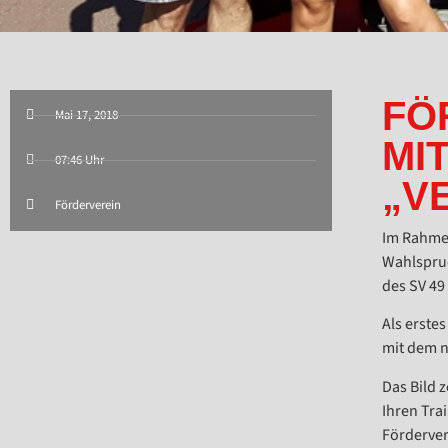
FÖ
Mai 17, 2018
MI
07:46 Uhr
„V
Förderverein
Im Rahmen
Wahlspruc
des SV 49
Als erste
mit dem 
Das Bild 
Ihren Tra
Förderver