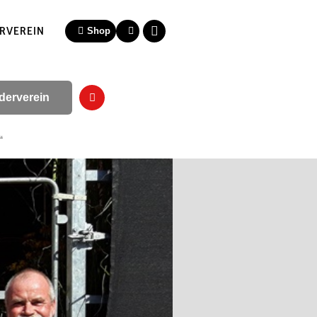
RVEREIN
Shop
derverein
“