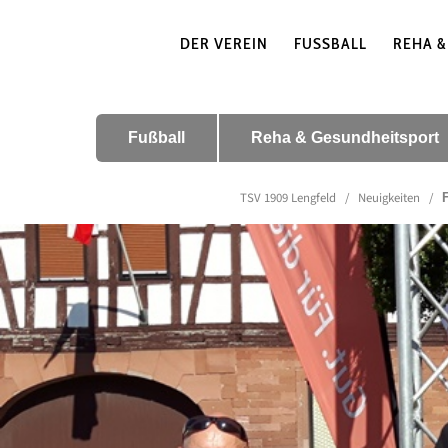
DER VEREIN
FUSSBALL
REHA &
Fußball
Reha & Gesundheitsport
TSV 1909 Lengfeld
/
Neuigkeiten
/